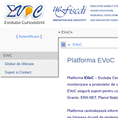
»
EVoC
»
Autentificare
[
]
▦
»
EVoC
EVoC
Platforma EVoC
Ghiduri de Utilizare
Suport si Contact
Platforma
EVoC
– Evoluția Ce
monitorizare a proiectelor de c
EVoC asigură suport pentru con
Grants, ERA-NET, Planul Nați
Platforma centralizează informa
pe întreaga durată de implem