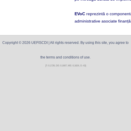
EVoC
reprezintă o componentă 
administrative asociate finanțări
Copyright ©
2026
UEFISCDI
| All rights reserved. By using this site, you agree to
the terms and conditions of use.
[T: 0.1726, DE: 0.1607, ME: 0.1624, O: 43]