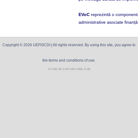
EVoC
reprezintă o componentă 
administrative asociate finanțări
Copyright ©
2026
UEFISCDI
| All rights reserved. By using this site, you agree to
the terms and conditions of use.
[T: 0.162, DE: 0.1477, ME: 0.1501, O: 43]