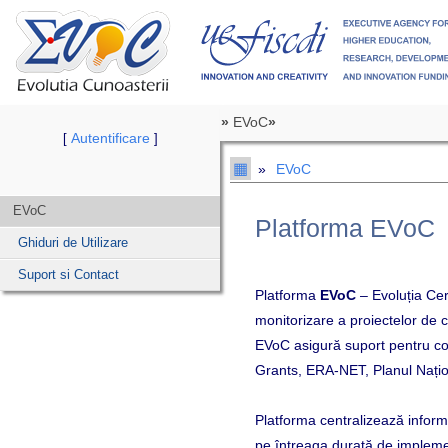
»
EVoC
»
Autentificare
[
]
▦
»
EVoC
EVoC
Platforma EVoC
Ghiduri de Utilizare
Suport si Contact
Platforma
EVoC
– Evoluția Ce
monitorizare a proiectelor de c
EVoC asigură suport pentru con
Grants, ERA-NET, Planul Nați
Platforma centralizează informa
pe întreaga durată de implem