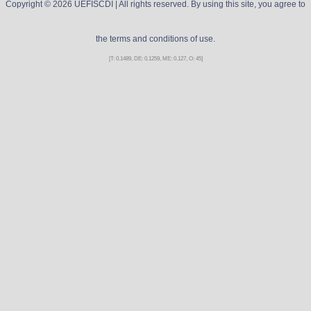
Copyright ©
2026
UEFISCDI
| All rights reserved. By using this site, you agree to
the terms and conditions of use.
[T: 0.1489, DE: 0.1259, ME: 0.127, O: 45]